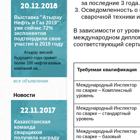
за последние 3 года
20
.12.2018
Осведомленность о 
сварочной техники и
Выставка "Атырау
Нефть и Газ 2019":
уже сейчас 72%
В зависимости от уровн
экспонентов
международном диплом
подтвердили свое
соответствующий серт
участие в 2019 году
Атырау весной
будущего года примет
более 100 нефтегазовых
компаний на...
Требуемая квалификация
все объявления
Международный Инспектор
по сварке – Комплексный
Новости
уровень
Международный Инспектор
22
.11.2017
по сварке – стандартный
уровень
Казахстанская
команда
Международный Инспектор
сварщиков
по сварке – базовый
получила награду