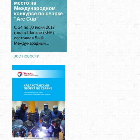
место на
Международном
конкурсе по сварке
“Arc Cup”
С 24 по 30 июня 2017
года в Шанхае (КНР)
состоялся 5-ый
Международный...
все новости