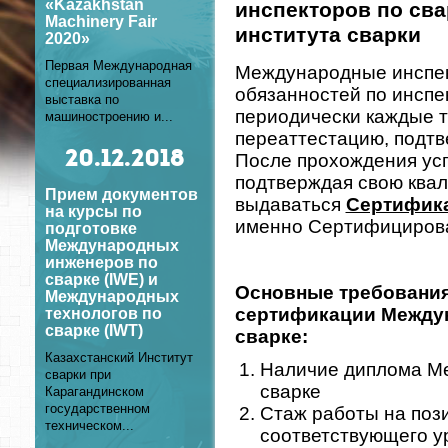
«Kazakhstan
инспекторов по св
Machinery Fair
института сварки
2020»
Первая Международная
Международные инспек
специализированная
обязанностей по инспе
выставка по
периодически каждые т
машиностроению и...
переаттестацию, подт
20
.12.2018
После прохождения ус
подтверждая свою ква
Прием документов
выдаваться
Сертифик
на курсы по
именно Сертифицирова
подготовке
Международных
инженеров по
сварке (IWE) и
Основные требования
Международных
сертификации Междун
технологов по
сварке (IWT)
сварке:
Казахстанский Институт
Наличие диплома М
сварки при
сварке
Карагандинском
государственном
Стаж работы на пози
техническом...
соответствующего уро