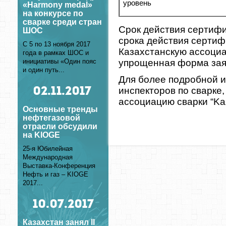
уровень
«Harmony medal»
на конкурсе по
сварке среди стран
Срок действия сертифи
ШОС
срока действия сертифи
С 5 по 13 ноября 2017
Казахстанскую ассоциа
года в рамках ШОС и
упрощенная форма зая
инициативы «Один пояс
и один путь...
Для более подробной 
инспекторов по сварке
02
.11.2017
ассоциацию сварки “Ka
Основные тренды
нефтегазовой
отрасли обсудили
на KIOGE
25-я Юбилейная
Международная
Выставка-Конференция
Нефть и газ – KIOGE
2017...
10
.07.2017
Казахстан занял II