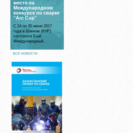
место на
Международном
конкурсе по сварке
“Arc Cup”
С 24 по 30 июня 2017
года в Шанхае (КНР)
состоялся 5-ый
Международный...
все новости