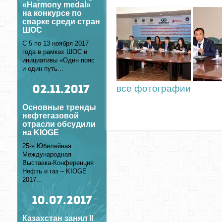
«Harmony medal»
на конкурсе по
сварке среди стран
ШОС
С 5 по 13 ноября 2017
года в рамках ШОС и
инициативы «Один пояс
и один путь...
все фотографии
02
.11.2017
Основные тренды
нефтегазовой
отрасли обсудили
на KIOGE
25-я Юбилейная
Международная
Выставка-Конференция
Нефть и газ – KIOGE
2017...
10
.07.2017
Казахстан занял II