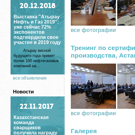
20
.12.2018
Выставка "Атырау
Нефть и Газ 2019":
уже сейчас 72%
все фотографии
экспонентов
подтвердили свое
участие в 2019 году
Тренинг по сертиф
Атырау весной
производства, Астана
будущего года примет
более 100 нефтегазовых
компаний на...
все объявления
Новости
22
.11.2017
все фотографии
Казахстанская
команда
сварщиков
Галерея
получила награду