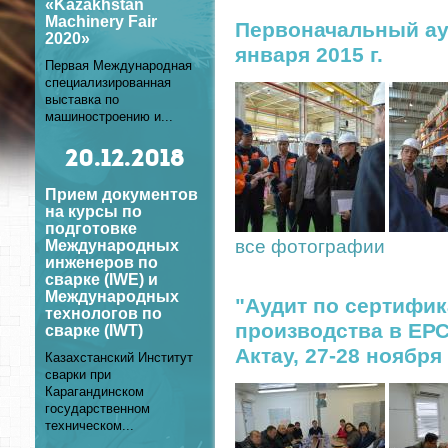
«Kazakhstan
Machinery Fair
Первоначальный ауд
2020»
января 2015 г.
Первая Международная
специализированная
выставка по
машиностроению и...
20
.12.2018
Прием документов
на курсы по
подготовке
все фотографии
Международных
инженеров по
сварке (IWE) и
Международных
"Аудит по сертифик
технологов по
производства в ЕРС
сварке (IWT)
Актау, 27-28 ноября 
Казахстанский Институт
сварки при
Карагандинском
государственном
техническом...