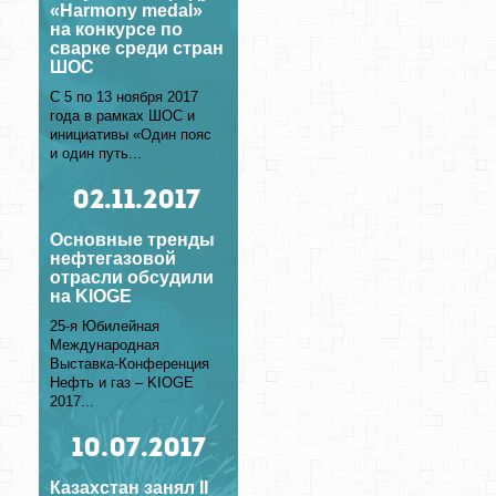
«Harmony medal»
на конкурсе по
сварке среди стран
ШОС
С 5 по 13 ноября 2017
года в рамках ШОС и
инициативы «Один пояс
и один путь...
02
.11.2017
Основные тренды
нефтегазовой
отрасли обсудили
на KIOGE
25-я Юбилейная
Международная
Выставка-Конференция
Нефть и газ – KIOGE
2017...
10
.07.2017
Казахстан занял II