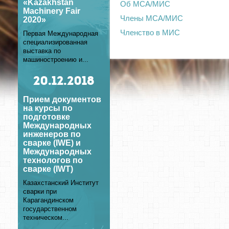
«Kazakhstan
Об МСА/МИС
Machinery Fair
Члены МСА/МИС
2020»
Членство в МИС
Первая Международная
специализированная
выставка по
машиностроению и...
20
.12.2018
Прием документов
на курсы по
подготовке
Международных
инженеров по
сварке (IWE) и
Международных
технологов по
сварке (IWT)
Казахстанский Институт
сварки при
Карагандинском
государственном
техническом...