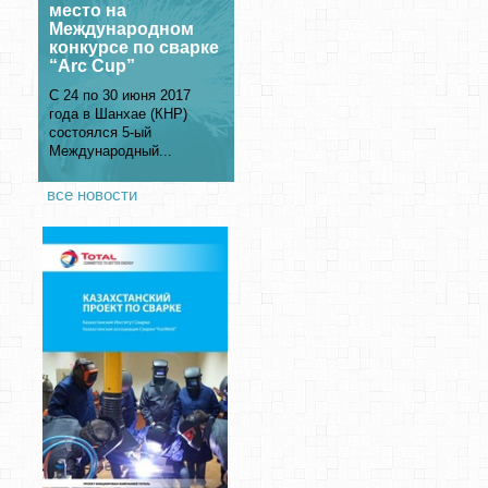
место на
Международном
конкурсе по сварке
“Arc Cup”
С 24 по 30 июня 2017
года в Шанхае (КНР)
состоялся 5-ый
Международный...
все новости