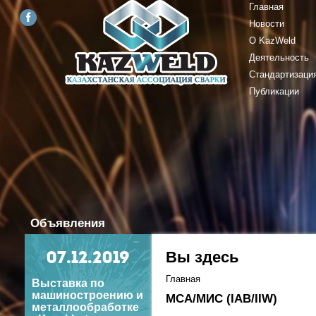
Главная
Новости
О KazWeld
Деятельность
Стандартизаци
Публикации
Объявления
Вы здесь
07
.12.2019
Главная
Выставка по
машиностроению и
МСА/МИС (IAB/IIW)
металлообработке