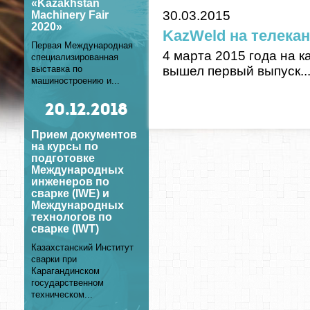
«Kazakhstan
30
.03.2015
Machinery Fair
2020»
KazWeld на телекан
Первая Международная
4 марта 2015 года на к
специализированная
вышел первый выпуск..
выставка по
машиностроению и...
20
.12.2018
Прием документов
на курсы по
подготовке
Международных
инженеров по
сварке (IWE) и
Международных
технологов по
сварке (IWT)
Казахстанский Институт
сварки при
Карагандинском
государственном
техническом...