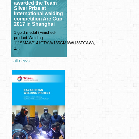
awarded the Team
Silver Prize at
International welding
competition Arc Cup
2017 in Shanghai
1 gold medal (Finished-
product Welding
111SMAW/141GTAW/135GMAW/136FCAW),
1...
all news