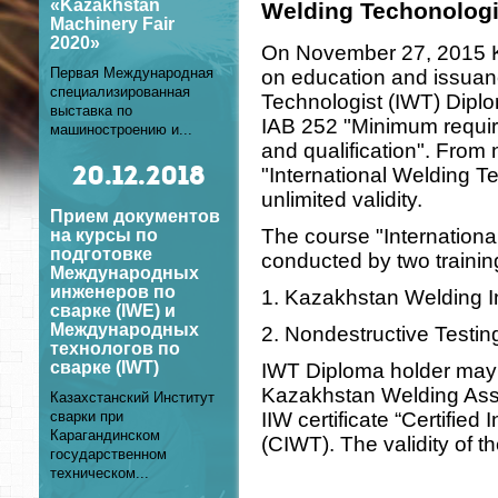
«Kazakhstan
Welding Techonologi
Machinery Fair
2020»
On November 27, 2015 Ka
Первая Международная
on education and issuanc
специализированная
Technologist (IWT) Diplo
выставка по
IAB 252 "Minimum requir
машиностроению и...
and qualification". From
"International Welding T
20
.12.2018
unlimited validity.
Прием документов
The course "Internationa
на курсы по
подготовке
conducted by two trainin
Международных
инженеров по
1. Kazakhstan Welding I
сварке (IWE) и
Международных
2. Nondestructive Testin
технологов по
сварке (IWT)
IWT Diploma holder may in
Kazakhstan Welding Asso
Казахстанский Институт
IIW certificate “Certified
сварки при
Карагандинском
(CIWT). The validity of the
государственном
техническом...