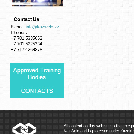
Contact Us
E-mail:
info@kazweld.kz
Phones:
+7 701 5385652
+7 701 5225334
+7 7172 269878
All content on this web site is the sole p
KazWeld and is protected under Kazakh