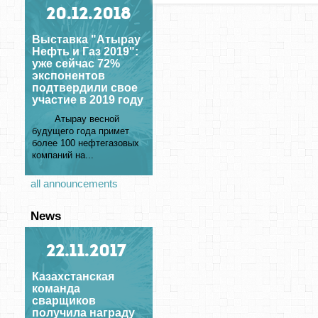
20
.12.2018
Выставка "Атырау
Нефть и Газ 2019":
уже сейчас 72%
экспонентов
подтвердили свое
участие в 2019 году
Атырау весной
будущего года примет
более 100 нефтегазовых
компаний на...
all announcements
News
22
.11.2017
Казахстанская
команда
сварщиков
получила награду