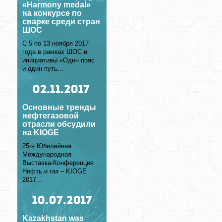
«Harmony medal»
на конкурсе по
сварке среди стран
ШОС
С 5 по 13 ноября 2017
года в рамках ШОС и
инициативы «Один пояс
и один путь...
02
.11.2017
Основные тренды
нефтегазовой
отрасли обсудили
на KIOGE
25-я Юбилейная
Международная
Выставка-Конференция
Нефть и газ – KIOGE
2017...
10
.07.2017
Kazakhstan was