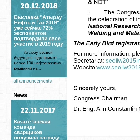
& NDT"
20
.12.2018
· The Congress wi
Выставка "Атырау
the celebration of 
Нефть и Газ 2019":
National Research
уже сейчас 72%
Welding and Mater
экспонентов
подтвердили свое
The Early Bird registra
участие в 2019 году
Атырау весной
For more information, pl
будущего года примет
Secretariat:
seeiiw2015i
более 100 нефтегазовых
Website:
www.seeiiw201
компаний на...
all announcements
Sincerely yours,
News
Congress Chairman
Dr. Eng. Alin Constant
22
.11.2017
Казахстанская
команда
сварщиков
получила награду