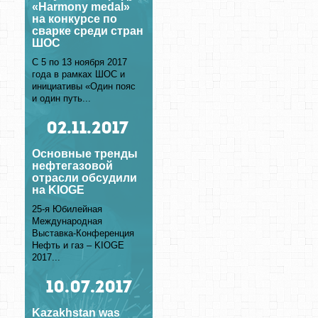
«Harmony medal»
на конкурсе по
сварке среди стран
ШОС
С 5 по 13 ноября 2017
года в рамках ШОС и
инициативы «Один пояс
и один путь...
02
.11.2017
Основные тренды
нефтегазовой
отрасли обсудили
на KIOGE
25-я Юбилейная
Международная
Выставка-Конференция
Нефть и газ – KIOGE
2017...
10
.07.2017
Kazakhstan was