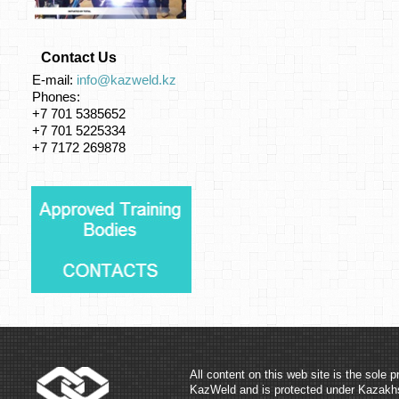
Contact Us
E-mail:
info@kazweld.kz
Phones:
+7 701 5385652
+7 701 5225334
+7 7172 269878
All content on this web site is the sole p
KazWeld and is protected under Kazakh