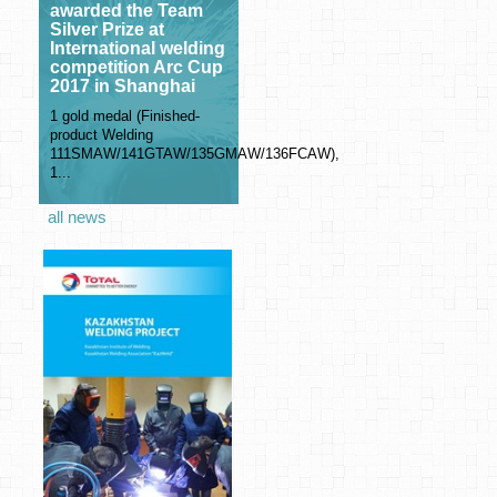
awarded the Team
Silver Prize at
International welding
competition Arc Cup
2017 in Shanghai
1 gold medal (Finished-
product Welding
111SMAW/141GTAW/135GMAW/136FCAW),
1...
all news