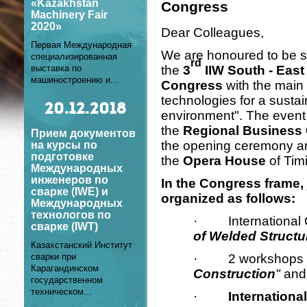
«Kazakhstan
Congress
Machinery Fair
2020»
Dear Colleagues,
Первая Международная
We are honoured to be s
специализированная
rd
the
3
IIW South - Eas
выставка по
машиностроению и...
Congress
with the main
technologies for a sust
20
.12.2018
environment". The event 
the
Regional Business 
Прием документов
the opening ceremony and
на курсы по
подготовке
the
Opera House
of Tim
Международных
инженеров по
In the Congress frame, j
сварке (IWE) и
organized as follows:
Международных
технологов по
· International C
сварке (IWT)
of Welded Structu
Казахстанский Институт
· 2 workshops with
сварки при
Карагандинском
Construction
"
and
государственном
техническом...
·
Internationa